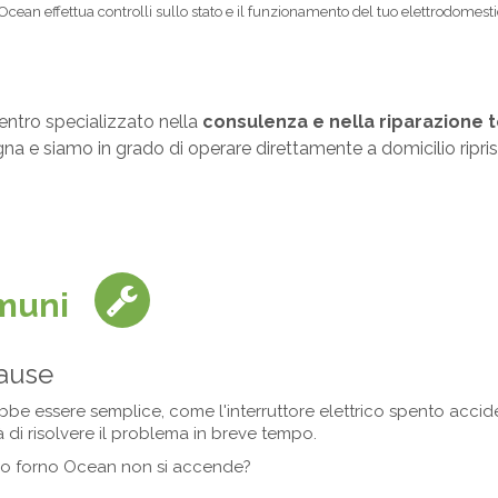
ni Ocean effettua controlli sullo stato e il funzionamento del tuo elettrodomes
centro specializzato nella
consulenza e nella riparazione t
ologna e siamo in grado di operare direttamente a domicilio ripr
muni
cause
bbe essere semplice, come l'interruttore elettrico spento acc
 di risolvere il problema in breve tempo.
 tuo forno Ocean non si accende?