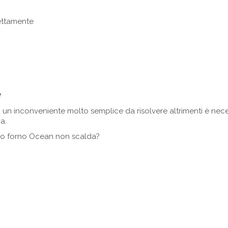
ettamente
e
di un inconveniente molto semplice da risolvere altrimenti è nec
a.
 tuo forno Ocean non scalda?