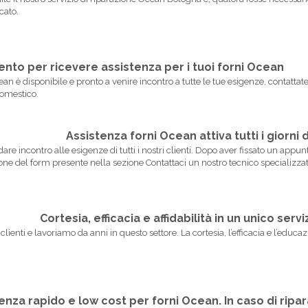
cato.
nto per ricevere assistenza per i tuoi forni Ocean
Ocean è disponibile e pronto a venire incontro a tutte le tue esigenze, contat
odomestico.
Assistenza forni Ocean attiva tutti i giorni 
andare incontro alle esigenze di tutti i nostri clienti. Dopo aver fissato un app
ne del form presente nella sezione Contattaci un nostro tecnico specializzat
Cortesia, efficacia e affidabilità in un unico ser
enti e lavoriamo da anni in questo settore. La cortesia, l’efficacia e l’educazi
nza rapido e low cost per forni Ocean. In caso di ripara