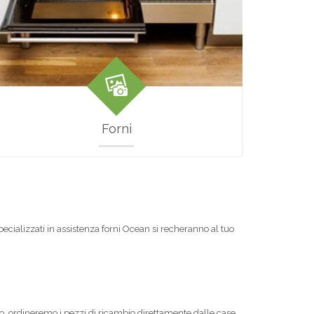
Forni
pecializzati in assistenza forni Ocean si recheranno al tuo
io, ordineremo i pezzi di ricambio direttamente dalle case