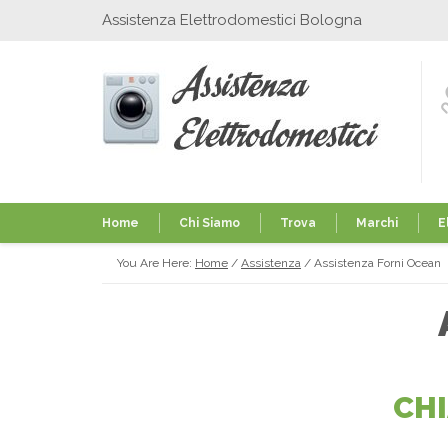
Assistenza Elettrodomestici Bologna
Home
Chi Siamo
Trova
Marchi
E
You Are Here:
Home
/
Assistenza
/
Assistenza Forni Ocean
CH