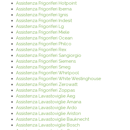
Assistenza Frigoriferi Hotpoint
Assistenza Frigoriferi Iberna
Assistenza Frigoriferi Ignis
Assistenza Frigoriferi Indesit
Assistenza Frigoriferi Lg
Assistenza Frigoriferi Miele
Assistenza Frigoriferi Ocean
Assistenza Frigoriferi Philco
Assistenza Frigoriferi Rex
Assistenza Frigoriferi Sangiorgio
Assistenza Frigoriferi Siemens
Assistenza Frigoriferi Smeg
Assistenza Frigoriferi Whirlpool
Assistenza Frigoriferi White Westinghouse
Assistenza Frigoriferi Zerowatt
Assistenza Frigoriferi Zoppas
Assistenza Lavastoviglie Aeg
Assistenza Lavastoviglie Amana
Assistenza Lavastoviglie Ardo
Assistenza Lavastoviglie Ariston
Assistenza Lavastoviglie Bauknecht
Assistenza Lavastoviglie Bosch