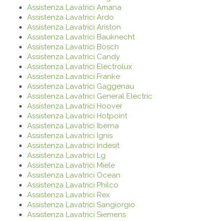
Assistenza Lavatrici Amana
Assistenza Lavatrici Ardo
Assistenza Lavatrici Ariston
Assistenza Lavatrici Bauknecht
Assistenza Lavatrici Bosch
Assistenza Lavatrici Candy
Assistenza Lavatrici Electrolux
Assistenza Lavatrici Franke
Assistenza Lavatrici Gaggenau
Assistenza Lavatrici General Electric
Assistenza Lavatrici Hoover
Assistenza Lavatrici Hotpoint
Assistenza Lavatrici Iberna
Assistenza Lavatrici Ignis
Assistenza Lavatrici Indesit
Assistenza Lavatrici Lg
Assistenza Lavatrici Miele
Assistenza Lavatrici Ocean
Assistenza Lavatrici Philco
Assistenza Lavatrici Rex
Assistenza Lavatrici Sangiorgio
Assistenza Lavatrici Siemens