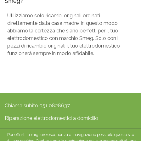
Smeg?
Utilizziamo solo ricambi originali ordinati
direttamente dalla casa madre, in questo modo
abbiamo la certezza che siano perfetti per il tuo
elettrodomestico con marchio Smeg. Solo con i
pezzi di ricambio originali il tuo elettrodomestico
funzionerà sempre in modo affidabile.
Chiama subito
051 0828637
Riparazione elettrodomestici a domicilio
Per offrirti la migliore esperienza di navigazione possibile questo sito
Copyright © 2026 Assistenza Elettrodomestici Bologna -
utilizza cookies. Continuando la navigazione nel sito acconsenti al loro