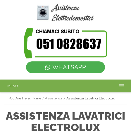
WHATSAPP
MENU
You Are Here:
Home
/
Assistenza
/
Assistenza Lavatrici Electrolux
ASSISTENZA LAVATRICI
ELECTROLUX