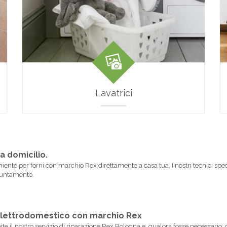
Lavatrici
a domicilio.
niente per forni con marchio Rex direttamente a casa tua. I nostri tecnici spec
ppuntamento.
o elettrodomestico con marchio Rex
ite il nostro servizio di riparazione Rex Bologna e, qualora fosse necessario