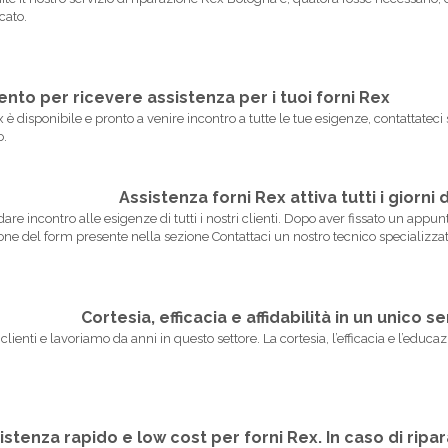
cato.
nto per ricevere assistenza per i tuoi forni Rex
Rex è disponibile e pronto a venire incontro a tutte le tue esigenze, contattat
o.
Assistenza forni Rex attiva tutti i giorni 
andare incontro alle esigenze di tutti i nostri clienti. Dopo aver fissato un app
ne del form presente nella sezione Contattaci un nostro tecnico specializzat
Cortesia, efficacia e affidabilità in un unico s
enti e lavoriamo da anni in questo settore. La cortesia, l’efficacia e l’educazi
stenza rapido e low cost per forni Rex. In caso di ripar