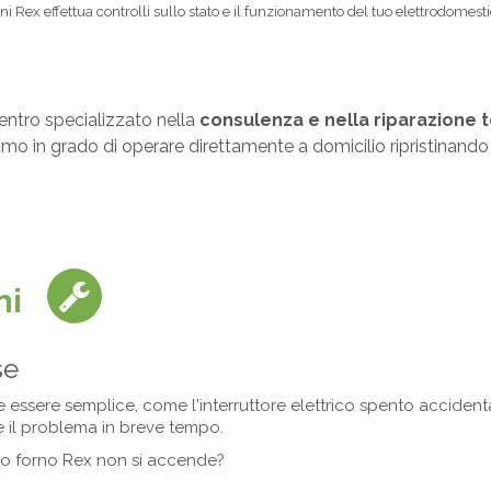
forni Rex effettua controlli sullo stato e il funzionamento del tuo elettrodomes
centro specializzato nella
consulenza e nella riparazione t
 siamo in grado di operare direttamente a domicilio ripristinan
ni
se
 essere semplice, come l'interruttore elettrico spento accide
re il problema in breve tempo.
 tuo forno Rex non si accende?