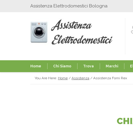
Assistenza Elettrodomestici Bologna
Home
Chi Siamo
Trova
Marchi
E
You Are Here:
Home
/
Assistenza
/
Assistenza Forni Rex
CH