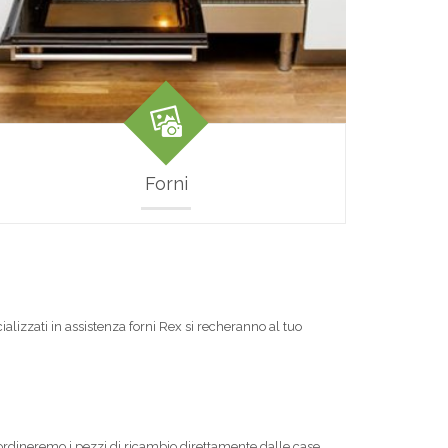
Forni
ializzati in assistenza forni Rex si recheranno al tuo
, ordineremo i pezzi di ricambio direttamente dalle case