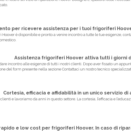
cato.
to per ricevere assistenza per i tuoi frigoriferi Hoov
iferi Hoover è disponibile e pronto a venire incontro a tutte le tue esigenze, 
odomestico.
Assistenza frigoriferi Hoover attiva tutti i giorni 
andare incontro alle esigenze di tutti i nostri clienti. Dopo aver fissato un app
ne del form presente nella sezione Contattaci un nostro tecnico specializzat
Cortesia, efficacia e affidabilità in un unico servizio d
enti e lavoriamo da anni in questo settore. La cortesia, l’efficacia e l’educazi
apido e low cost per frigoriferi Hoover. In caso di ripar