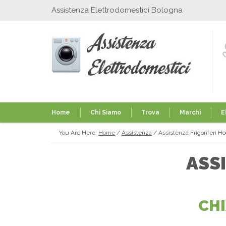
Assistenza Elettrodomestici Bologna
Home
Chi Siamo
Trova
Marchi
E
You Are Here:
Home
/
Assistenza
/
Assistenza Frigoriferi H
ASS
CH