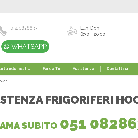
051 0828637
Lun-Dom
8:30 - 20:00
WHATSAPP
lettrodomestici
Fai da Te
Assistenza
Contattaci
oover
ISTENZA FRIGORIFERI HO
051 08286
IAMA SUBITO