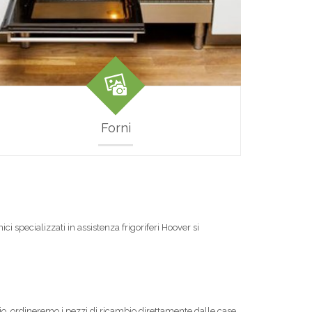
Forni
ci specializzati in assistenza frigoriferi Hoover si
rio, ordineremo i pezzi di ricambio direttamente dalle case