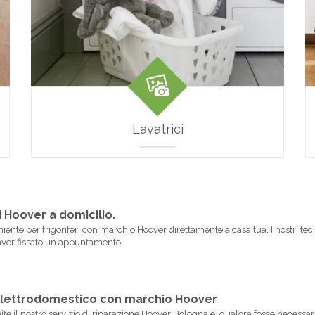
Lavatrici
i Hoover a domicilio.
iente per frigoriferi con marchio Hoover direttamente a casa tua. I nostri tecni
aver fissato un appuntamento.
o elettrodomestico con marchio Hoover
mite il nostro servizio di riparazione Hoover Bologna e, qualora fosse necessa