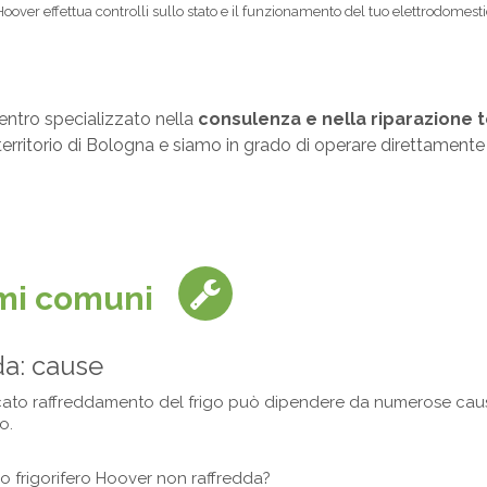
ri Hoover effettua controlli sullo stato e il funzionamento del tuo elettrodome
centro specializzato nella
consulenza e nella riparazione t
l territorio di Bologna e siamo in grado di operare direttament
emi comuni
da: cause
cato raffreddamento del frigo può dipendere da numerose cause
o.
tuo frigorifero Hoover non raffredda?