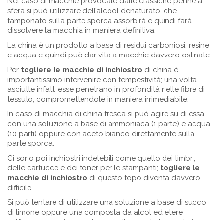
Nel caso di macchie provocate dalle classiche penne a
sfera si può utilizzare dell’alcool denaturato, che
tamponato sulla parte sporca assorbirà e quindi farà
dissolvere la macchia in maniera definitiva.
La china è un prodotto a base di residui carboniosi, resine
e acqua e quindi può dar vita a macchie davvero ostinate.
Per
togliere le macchie di inchiostro
di china è
importantissimo intervenire con tempestività; una volta
asciutte infatti esse penetrano in profondità nelle fibre di
tessuto, compromettendole in maniera irrimediabile.
In caso di macchia di china fresca si può agire su di essa
con una soluzione a base di ammoniaca (1 parte) e acqua
(10 parti) oppure con aceto bianco direttamente sulla
parte sporca.
Ci sono poi inchiostri indelebili come quello dei timbri,
delle cartucce e dei toner per le stampanti;
togliere le
macchie di inchiostro
di questo topo diventa davvero
difficile.
Si può tentare di utilizzare una soluzione a base di succo
di limone oppure una composta da alcol ed etere