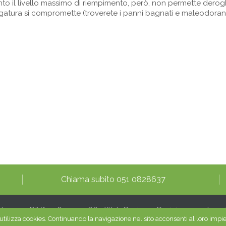
nto il livello massimo di riempimento, però, non permette dero
ciugatura si compromette (troverete i panni bagnati e maleodoranti
di
Chiama subito
051 0828637
ologna - P.IVA 03677950366 - Web Design e Posizionamento su
o utilizza cookies. Continuando la navigazione nel sito acconsenti al loro impi