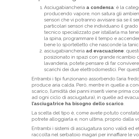
Asciugabiancheria
a condensa
: è la cate
producendo vapore, non satura gli ambienti 
sensori che vi potranno avvisare sia se il 
particolari sensori che individuano il grad
tecnico specializzato per istallarla ma tenet
la spina, programmare il tempo e accendere
bene lo sportelletto che nasconde la tanica
asciugabiancheria
ad evacuazione
: ques
posizionato in spazi con grande ricambio d’
lavanderia, potete pensare di far convivere 
scarichi dei due elettrodomestici. Per quest
Entrambi i tipi funzionano assorbendo l’aria fr
produce aria calda. Però, mentre in quelle a c
scarico, l’umidità dei panni inseriti viene prima 
ad ogni ciclo di asciugatura), in quelle ad evacu
l’asciugatrice ha bisogno dello scarico
.
La scelta del tipo è, come avete potuto constat
potrete alloggiarla e, non ultima, proprio dalla vo
Entrambi i sistemi di asciugatura sono validi ed e
raccolta nel serbatoio magari per innaffiare le vo