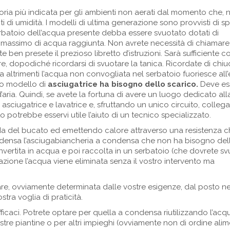
goria più indicata per gli ambienti non aerati dal momento che, 
di umidità. I modelli di ultima generazione sono provvisti di sp
serbatoio dell’acqua presente debba essere svuotato dotati di
o massimo di acqua raggiunta. Non avrete necessità di chiamare 
e ben presete il prezioso libretto d’istruzioni. Sarà sufficiente c
, dopodiché ricordarsi di svuotare la tanica. Ricordate di chi
 altrimenti l’acqua non convogliata nel serbatoio fuoriesce all’
to modello di
asciugatrice ha bisogno dello scarico.
Deve es
aria. Quindi, se avete la fortuna di avere un luogo dedicato all
asciugatrice e lavatrice e, sfruttando un unico circuito, collega
o potrebbe esservi utile l’aiuto di un tecnico specializzato.
edda del bucato ed emettendo calore attraverso una resistenza 
ondensa l’asciugabiancheria a condensa che non ha bisogno del
convertita in acqua e poi raccolta in un serbatoio (che dovrete s
azione l’acqua viene eliminata senza il vostro intervento ma
are, ovviamente determinata dalle vostre esigenze, dal posto n
stra voglia di praticità.
fficaci. Potrete optare per quella a condensa riutilizzando l’acq
stre piantine o per altri impieghi (ovviamente non di ordine alim