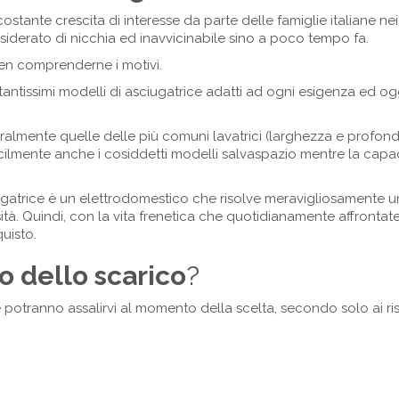
stante crescita di interesse da parte delle famiglie italiane nei
siderato di nicchia ed inavvicinabile sino a poco tempo fa.
n comprenderne i motivi.
ntissimi modelli di asciugatrice adatti ad ogni esigenza ed og
almente quelle delle più comuni lavatrici (larghezza e profon
ilmente anche i cosiddetti modelli salvaspazio mentre la capac
ugatrice è un elettrodomestico che risolve meravigliosamente u
ità. Quindi, con la vita frenetica che quotidianamente affrontat
uisto.
o dello scarico
?
potranno assalirvi al momento della scelta, secondo solo ai ri