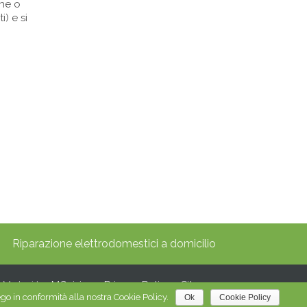
ghe o
) e si
Riparazione elettrodomestici a domicilio
i Motori by
MGvision
-
Privacy Policy
-
Sitemap
ego in conformità alla nostra Cookie Policy.
Ok
Cookie Policy