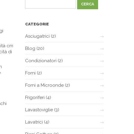
CATEGORIE
gi
Asciugatrici
(2)
dità cm
Blog
(20)
ità di
Condizionatori
(2)
n
e
Forni
(2)
Forni a Microonde
(2)
Frigoriferi
(4)
schi
Lavastoviglie
(3)
Lavatrici
(4)