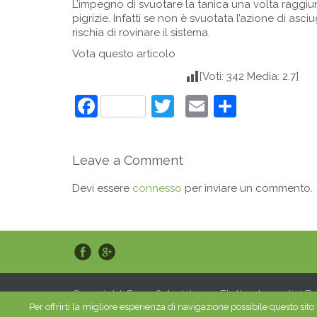
L’impegno di svuotare la tanica una volta raggiu
pigrizie. Infatti se non è svuotata l’azione di as
rischia di rovinare il sistema.
Vota questo articolo
[Voti: 342 Media: 2.7]
Facebook
Twitter
Email
Condivi
Leave a Comment
Devi essere
connesso
per inviare un commento.
Copyright © 2026 Assistenza Elettrodomestici B
Per offrirti la migliore esperienza di navigazione possibile questo sit