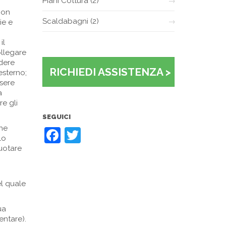
Piani Cottura
(2)
non
Scaldabagni
(2)
ie e
il
ollegare
udere
RICHIEDI ASSISTENZA >
esterno;
sere
a
re gli
SEGUICI
che
Facebook
Twitter
lo
vuotare
el quale
ua
entare).