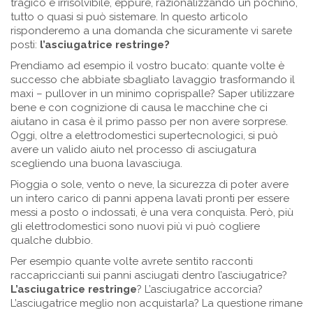
tragico e irrisolvibile, eppure, razionalizzando un pochino,
tutto o quasi si può sistemare. In questo articolo
risponderemo a una domanda che sicuramente vi sarete
posti:
l’asciugatrice restringe?
Prendiamo ad esempio il vostro bucato: quante volte è
successo che abbiate sbagliato lavaggio trasformando il
maxi – pullover in un minimo coprispalle? Saper utilizzare
bene e con cognizione di causa le macchine che ci
aiutano in casa è il primo passo per non avere sorprese.
Oggi, oltre a elettrodomestici supertecnologici, si può
avere un valido aiuto nel processo di asciugatura
scegliendo una buona lavasciuga.
Pioggia o sole, vento o neve, la sicurezza di poter avere
un intero carico di panni appena lavati pronti per essere
messi a posto o indossati, è una vera conquista. Però, più
gli elettrodomestici sono nuovi più vi può cogliere
qualche dubbio.
Per esempio quante volte avrete sentito racconti
raccapriccianti sui panni asciugati dentro l’asciugatrice?
L’asciugatrice restringe
? L’asciugatrice accorcia?
L’asciugatrice meglio non acquistarla? La questione rimane