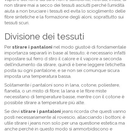
non stirare mai a secco dei tessuti asciutti perché l’umidità
aiuta a non bruciare i tessuti ed evita lo scioglimento delle
fibre sintetiche e la formazione degli aloni, soprattutto sui
tessuti scuri.
Divisione dei tessuti
Per
stirare i pantaloni
nel modo giustoè di fondamentale
importanza separarli in base al tessuto; è necessario infatti
impostare sul ferro d stiro il calore e il vapore a seconda
dell’indumento da stirare, quindi è bene leggere l’etichetta
posta su ogni pantalone, e se non sei comunque sicura
imposta una temperatura bassa.
Solitamente i pantaloni sono in lana, cotone, poliestere,
flanella, o un misto di fibre; la lana e le fibre miste
necessitano di temperature basse, mentre con il cotone è
possibile stirare a temperature più alte.
Se devi
stirare i pantaloni
jeans ricorda che questi vanno
posti necessariamente al rovescio, allacciando i bottoni; è
utile stirare i jeans non solo per una questione estetica ma
anche perché in questo modo si ammorbidiscono e