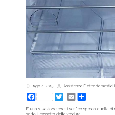
Ago 4, 2015
Assistenza Elettrodomestici
Facebook
Twitter
Email
Condivi
E’ una situazione che si verifica spesso quella d
sotto il cassetto della verdura.