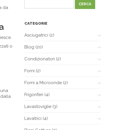
ma da
CATEGORIE
a
Asciugatrici
(2)
iesce.
zzati o
Blog
(20)
Condizionatori
(2)
Forni
(2)
Forni a Microonde
(2)
cuna
Frigoriferi
(4)
 dalla
Lavastoviglie
(3)
Lavatrici
(4)