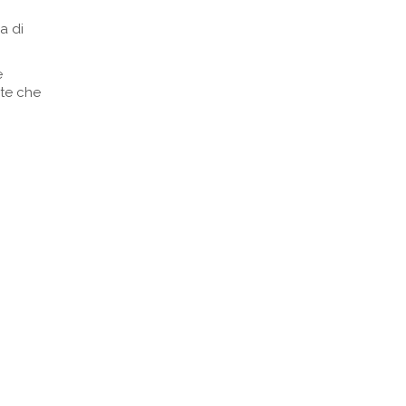
a di
e
ate che