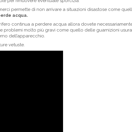
le per rimuovere eventuale sporcizia.
merci permette di non arrivare a situazioni disastose come quell
 perde acqua.
gorifero continua a perdere acqua allora dovete necessariament
re problemi molto più gravi come quello delle guarnizioni usur
erno dell’apparecchio.
ure vetuste.