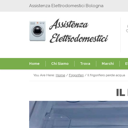
Assistenza Elettrodomestici Bologna
Home
Chi Siamo
Trova
Marchi
E
You Are Here:
Home
/
Frigoriferi
/
Il frigorifero perde acqua
IL