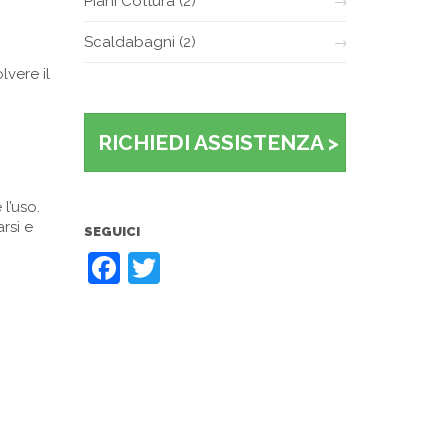
Piani Cottura
(2)
Scaldabagni
(2)
lvere il
RICHIEDI ASSISTENZA >
l’uso.
rsi e
SEGUICI
Facebook
Twitter