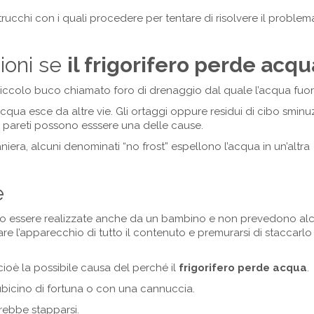
trucchi con i quali procedere per tentare di risolvere il proble
zioni se
il frigorifero perde acqu
 piccolo buco chiamato foro di drenaggio dal quale l’acqua fuor
acqua esce da altre vie. Gli ortaggi oppure residui di cibo sminu
e pareti possono esssere una delle cause.
iera, alcuni denominati “no frost” espellono l’acqua in un’altra
e
o essere realizzate anche da un bambino e non prevedono al
e l’apparecchio di tutto il contenuto e premurarsi di staccarlo
 cioè la possibile causa del perché il
frigorifero perde acqua
.
tubicino di fortuna o con una cannuccia.
rebbe stapparsi.