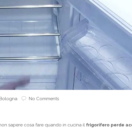
 Bologna
No Comments
di
i non sapere cosa fare quando in cucina il
frigorifero perde a