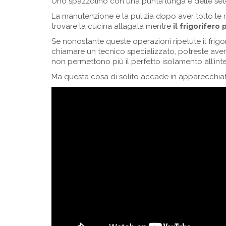
Uno spazzolino con una punta lunga e delle seto
La manutenzione e la pulizia dopo aver tolto le 
trovare la cucina allagata mentre
il frigorifero
Se nonostante queste operazioni ripetute il fri
chiamare un tecnico specializzato, potreste ave
non permettono più il perfetto isolamento all’int
Ma questa cosa di solito accade in apparecchiat