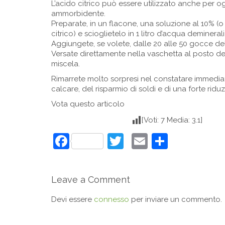
L’acido citrico può essere utilizzato anche per 
ammorbidente.
Preparate, in un flacone, una soluzione al 10% (
citrico) e scioglietelo in 1 litro d’acqua demineral
Aggiungete, se volete, dalle 20 alle 50 gocce del
Versate direttamente nella vaschetta al posto d
miscela.
Rimarrete molto sorpresi nel constatare immediat
calcare, del risparmio di soldi e di una forte ridu
Vota questo articolo
[Voti: 7 Media: 3.1]
Facebook
Twitter
Email
Condivi
Leave a Comment
Devi essere
connesso
per inviare un commento.