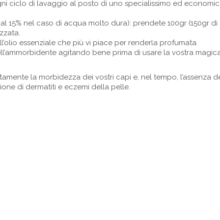
ogni ciclo di lavaggio al posto di uno specialissimo ed economi
o al 15% nel caso di acqua molto dura): prendete 100gr (150gr di
izzata.
l’olio essenziale che più vi piace per renderla profumata.
ell’ammorbidente agitando bene prima di usare la vostra magic
amente la morbidezza dei vostri capi e, nel tempo, l’assenza d
zione di dermatiti e eczemi della pelle.
di