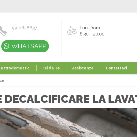
051 0828637
Lun-Dom
8:30 - 20:00
WHATSAPP
lettrodomestici
Fai da Te
Assistenza
Contattaci
ice
 DECALCIFICARE LA LAVA