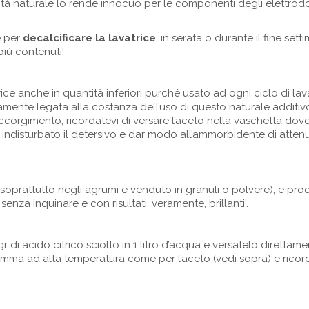
dità naturale lo rende innocuo per le componenti degli elettrod
e per
decalcificare la lavatrice
, in serata o durante il fine sett
più contenuti!
rice anche in quantità inferiori purché usato ad ogni ciclo di la
amente legata alla costanza dell’uso di questo naturale additiv
corgimento, ricordatevi di versare l’aceto nella vaschetta dov
indisturbato il detersivo e dar modo all’ammorbidente di atten
soprattutto negli agrumi e venduto in granuli o polvere), e pr
enza inquinare e con risultati, veramente, brillanti’.
di acido citrico sciolto in 1 litro d’acqua e versatelo direttame
ramma ad alta temperatura come per l’aceto (vedi sopra) e ricor