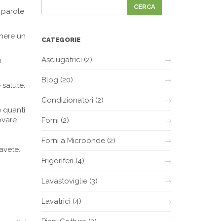
e parole
enere un
CATEGORIE
Asciugatrici
(2)
i
Blog
(20)
 salute.
Condizionatori
(2)
 quanti
ovare.
Forni
(2)
Forni a Microonde
(2)
avete.
Frigoriferi
(4)
Lavastoviglie
(3)
Lavatrici
(4)