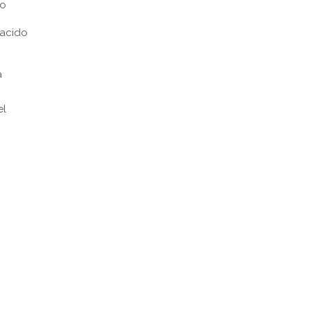
co
 acido
a
el