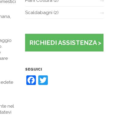
Piani Cottura
(2)
omestici
Scaldabagni
(2)
imana,
vaggio
RICHIEDI ASSISTENZA >
o.
e
uare
SEGUICI
Facebook
Twitter
ocedete
nte nel
datevi