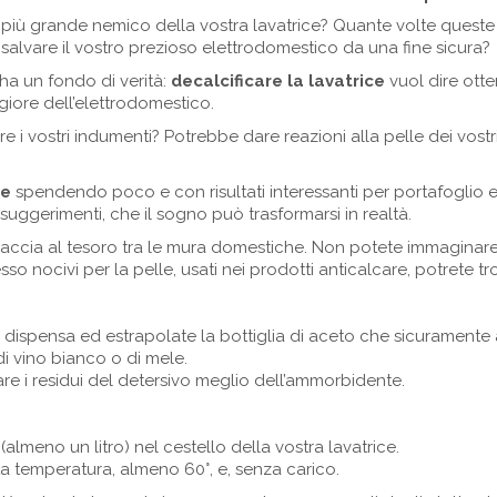
 il più grande nemico della vostra lavatrice? Quante volte quest
 salvare il vostro prezioso elettrodomestico da una fine sicura?
a un fondo di verità:
decalcificare la lavatrice
vuol dire ott
giore dell’elettrodomestico.
 i vostri indumenti? Potrebbe dare reazioni alla pelle dei vostr
ce
spendendo poco e con risultati interessanti per portafoglio e
uggerimenti, che il sogno può trasformarsi in realtà.
accia al tesoro tra le mura domestiche. Non potete immaginare
spesso nocivi per la pelle, usati nei prodotti anticalcare, potrete tr
a dispensa ed estrapolate la bottiglia di aceto che sicuramente 
 di vino bianco o di mele.
are i residui del detersivo meglio dell’ammorbidente.
(almeno un litro) nel cestello della vostra lavatrice.
 temperatura, almeno 60°, e, senza carico.