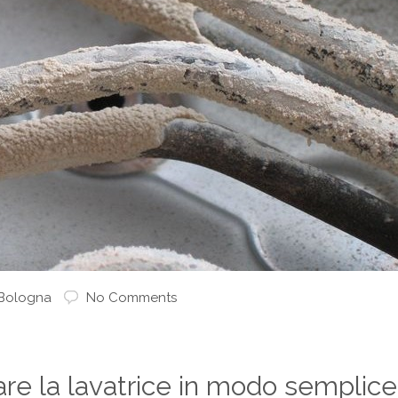
 Bologna
No Comments
di
care la lavatrice in modo semplice