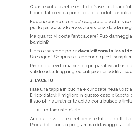
Quante volte avrete sentito la frase il calcare è
hanno fatto eco a pubblicità di prodotti pronti a
Ebbene anche se un po’ esagerata questa frase h
pulito più accurato e assicurarsi una durata mag
Ma quanto vi costa l’anticalcare? Può danneggiare
bambini?
L’ideale sarebbe poter
decalcificare la lavatri
Un sogno? Scoprirete, leggendo questi semplici s
Rimboccatevi le maniche e preparatevi ad una c
validi sostituti agli ingredienti pieni di additivi, 
1. L’ACETO
Fate una tappa in cucina e curiosate nella vostr
E ricordatevi: il migliore in questo caso è l’aceto
Il suo ph naturalmente acido contribuisce a limit
Trattamento d’urto
Andate e svuotate direttamente tutta la bottiglia 
Procedete con un programma di lavaggio ad alta