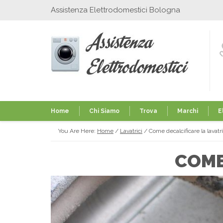
Assistenza Elettrodomestici Bologna
Home
Chi Siamo
Trova
Marchi
E
You Are Here:
Home
/
Lavatrici
/
Come decalcificare la lavatr
COME