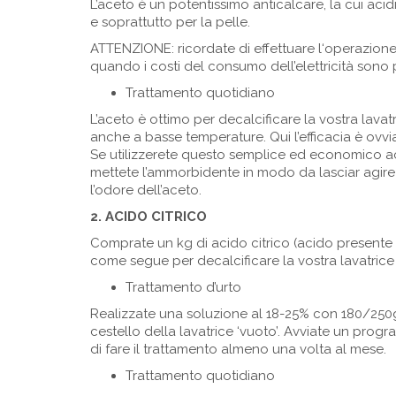
L’aceto è un potentissimo anticalcare, la cui aci
e soprattutto per la pelle.
ATTENZIONE: ricordate di effettuare l‘operazion
quando i costi del consumo dell’elettricità sono 
Trattamento quotidiano
L’aceto è ottimo per decalcificare la vostra lavat
anche a basse temperature. Qui l’efficacia è ovvi
Se utilizzerete questo semplice ed economico ac
mettete l’ammorbidente in modo da lasciar agire 
l’odore dell’aceto.
2. ACIDO CITRICO
Comprate un kg di acido citrico (acido presente 
come segue per decalcificare la vostra lavatrice s
Trattamento d’urto
Realizzate una soluzione al 18-25% con 180/250gr 
cestello della lavatrice ‘vuoto’. Avviate un prog
di fare il trattamento almeno una volta al mese.
Trattamento quotidiano